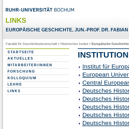
LINKS
EUROPÄISCHE GESCHICHTE, JUN.-PROF. DR. FABIA
Fakultät für Geschichtswissenschaft
»
Historisches Institut
»
Europäische Geschichte
STARTSEITE
INSTITUTIO
AKTUELLES
MITARBEITER/INNEN
Institut für Eur
FORSCHUNG
European Univers
KOLLOQUIUM
Central European
LEHRE
Deutsches Histori
LINKS
Deutsches Histor
Deutsches Histor
Deutsches Histor
Deutsches Histor